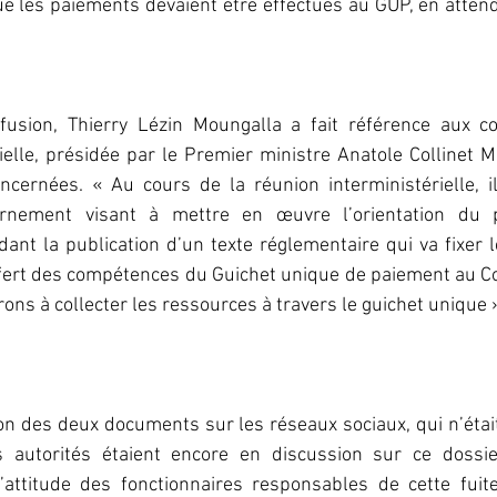
ue les paiements devaient être effectués au GUP, en attenda
fusion, Thierry Lézin Moungalla a fait référence aux co
ielle, présidée par le Premier ministre Anatole Collinet M
cernées. « Au cours de la réunion interministérielle, il
nement visant à mettre en œuvre l’orientation du p
ant la publication d’un texte réglementaire qui va fixer l
nsfert des compétences du Guichet unique de paiement au C
ons à collecter les ressources à travers le guichet unique »,
on des deux documents sur les réseaux sociaux, qui n’étai
 autorités étaient encore en discussion sur ce dossier
’attitude des fonctionnaires responsables de cette fuite 