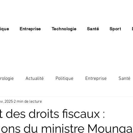
tique
Entreprise
Technologie
Santé
Sport
rologie
Actualité
Politique
Entreprise
Santé
nv. 2025
2 min de lecture
Lifestyle
Economie
Société
Religion
des droits fiscaux :
tions du ministre Moungal