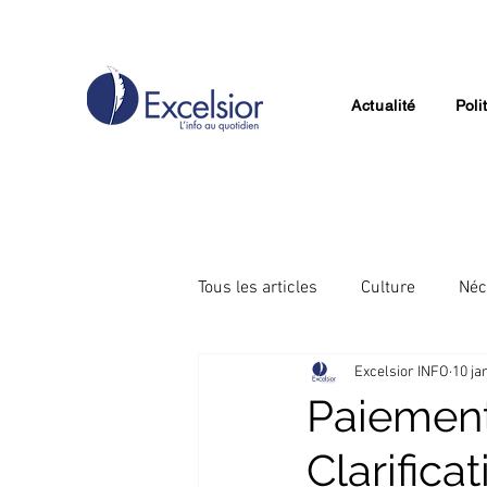
Actualité
Poli
Tous les articles
Culture
Néc
Excelsior INFO
10 ja
Divertissement
Technologie
Paiement 
Clarifica