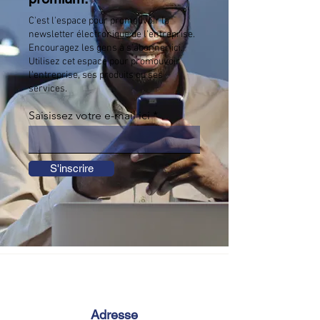
C'est l'espace pour promouvoir la
newsletter électronique de l'entreprise.
Encouragez les gens à s'abonner ici.
Utilisez cet espace pour promouvoir
l'entreprise, ses produits ou ses
services.
Saisissez votre e-mail ici
S'inscrire
Adresse