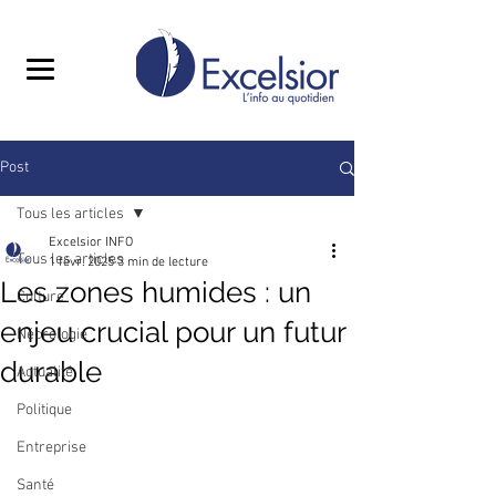
Post
Tous les articles
Excelsior INFO
Tous les articles
1 févr. 2025
3 min de lecture
Les zones humides : un
Culture
enjeu crucial pour un futur
Nécrologie
durable
Actualité
Politique
Entreprise
Santé