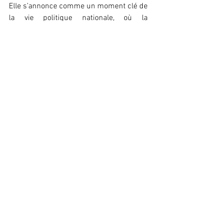
Elle s’annonce comme un moment clé de 
la vie politique nationale, où la 
responsabilité et le respect des 
institutions seront scrutés de près par 
l’électorat.
Léna Keïra