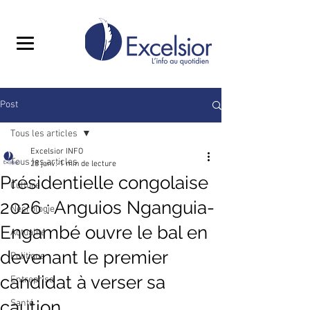
Post
Tous les articles
Excelsior INFO
Tous les articles
28 janv.
1 min de lecture
Présidentielle congolaise
Culture
2026 : Anguios Nganguia-
Nécrologie
Engambé ouvre le bal en
Actualité
devenant le premier
Politique
candidat à verser sa
Entreprise
caution
Santé