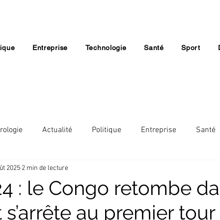
tique
Entreprise
Technologie
Santé
Sport
rologie
Actualité
Politique
Entreprise
Santé
ût 2025
2 min de lecture
Lifestyle
Economie
Société
Religion
4 : le Congo retombe da
t s’arrête au premier tour