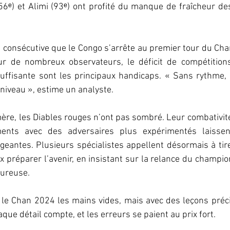
56ᵉ) et Alimi (93ᵉ) ont profité du manque de fraîcheur de
s consécutive que le Congo s’arrête au premier tour du Chan,
r de nombreux observateurs, le déficit de compétitions
uffisante sont les principaux handicaps. « Sans rythme, il 
 niveau », estime un analyste.
mère, les Diables rouges n’ont pas sombré. Leur combativité 
ents avec des adversaires plus expérimentés laissent
eantes. Plusieurs spécialistes appellent désormais à tirer
 préparer l’avenir, en insistant sur la relance du champion
oureuse.
 le Chan 2024 les mains vides, mais avec des leçons préci
aque détail compte, et les erreurs se paient au prix fort.