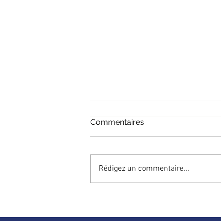
Commentaires
Rédigez un commentaire...
Football : la Coupe du
Congo fait son retour avec
une nouvelle formule de