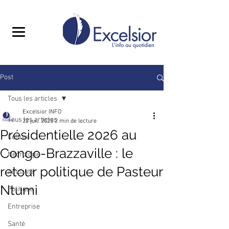
Post
Tous les articles
Excelsior INFO
Tous les articles
22 juil. 2025
2 min de lecture
Présidentielle 2026 au
Culture
Congo-Brazzaville : le
Nécrologie
retour politique de Pasteur
Actualité
Ntumi
Politique
Entreprise
Santé