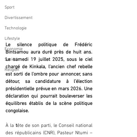
Sport
Divertissement
Technologie
Lifestyle
Le silence politique de Frédéric 
Economie
Bintsamou aura duré près de huit ans. 
Le samedi 19 juillet 2025, sous le ciel 
Société
chargé de Kinkala, l’ancien chef rebelle 
Religion
est sorti de l’ombre pour annoncer, sans 
détour, sa candidature à l’élection 
présidentielle prévue en mars 2026. Une 
déclaration qui pourrait bouleverser les 
équilibres établis de la scène politique 
congolaise.
À
la
 t
ête de son parti, le Conseil national 
des républicains (CNR), Pasteur Ntumi – 