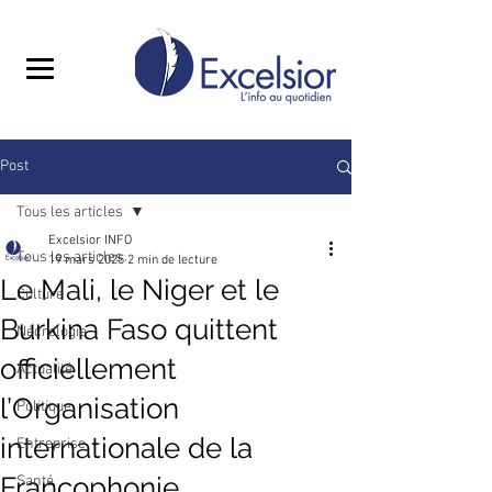
Post
Tous les articles
Excelsior INFO
Tous les articles
19 mars 2025
2 min de lecture
Le Mali, le Niger et le
Culture
Burkina Faso quittent
Nécrologie
officiellement
Actualité
l’Organisation
Politique
internationale de la
Entreprise
Francophonie.
Santé