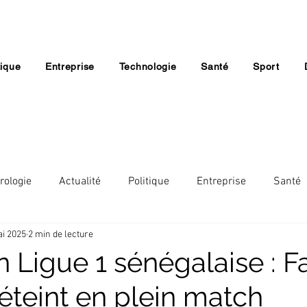
tique
Entreprise
Technologie
Santé
Sport
rologie
Actualité
Politique
Entreprise
Santé
i 2025
2 min de lecture
Lifestyle
Economie
Société
Religion
 Ligue 1 sénégalaise : F
éteint en plein match