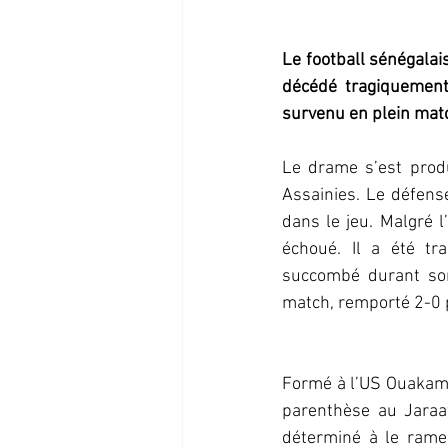
Le football sénégalai
décédé tragiquement
survenu en plein match
Le drame s’est produ
Assainies. Le défens
dans le jeu. Malgré l
échoué. Il a été tr
succombé durant son 
match, remporté 2-0 
Formé à l’US Ouakam, 
parenthèse au Jaraaf
déterminé à le ramen