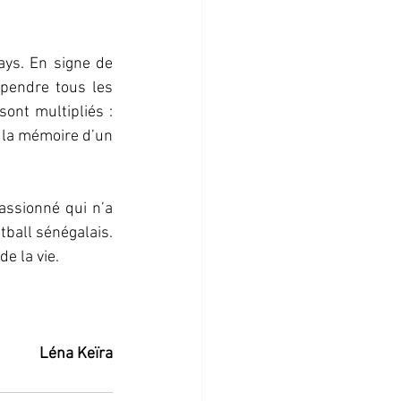
ys. En signe de 
pendre tous les 
nt multipliés : 
 la mémoire d’un 
assionné qui n’a 
ball sénégalais. 
e la vie.
Léna
Keïra