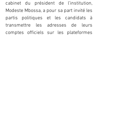
cabinet du président de l’institution, 
Modeste Mbossa, a pour sa part invité les 
partis politiques et les candidats à 
transmettre les adresses de leurs 
comptes officiels sur les plateformes 
numériques afin de faciliter 
l’identification et la suspension des 
comptes frauduleux.
‎Cette initiative s’inscrit dans la continuité 
des actions menées par les institutions 
de régulation pour promouvoir un espace 
numérique plus sûr et responsable à 
l’approche des échéances électorales au 
Congo.