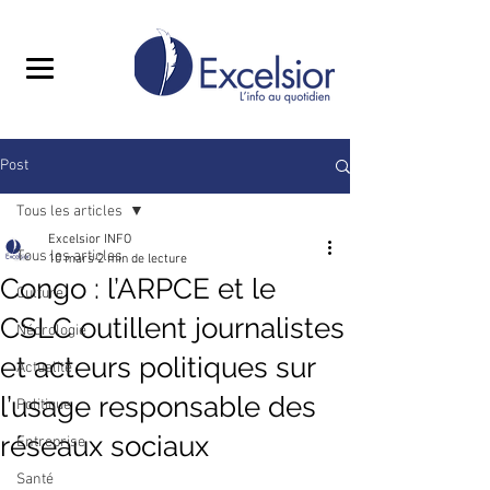
Post
Tous les articles
Excelsior INFO
Tous les articles
10 mars
2 min de lecture
Congo : l’ARPCE et le
Culture
CSLC outillent journalistes
Nécrologie
et acteurs politiques sur
Actualité
l’usage responsable des
Politique
réseaux sociaux
Entreprise
Santé