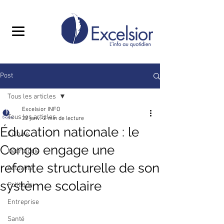
Post
Tous les articles
Excelsior INFO
Tous les articles
22 janv.
2 min de lecture
Éducation nationale : le
Culture
Congo engage une
Nécrologie
refonte structurelle de son
Actualité
système scolaire ‎
Politique
Entreprise
Santé