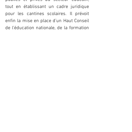
tout en établissant un cadre juridique 
pour les cantines scolaires. Il prévoit 
enfin la mise en place d’un Haut Conseil 
de l’éducation nationale, de la formation 
et de la recherche, placé sous l’autorité 
du Premier ministre.
‎Après son adoption en Conseil des 
ministres, le texte sera transmis au 
Parlement pour examen et adoption. S’il 
est entériné, il constituera l’une des 
réformes éducatives les plus 
structurantes engagées par la 
République du Congo ces dernières 
décennies.