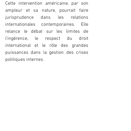
‎Cette intervention américaine, par son 
ampleur et sa nature, pourrait faire 
jurisprudence dans les relations 
internationales contemporaines. Elle 
relance le débat sur les limites de 
l’ingérence, le respect du droit 
international et le rôle des grandes 
puissances dans la gestion des crises 
politiques internes.
‎Alors que le Venezuela entre dans une 
phase d’incertitude profonde, l’évolution 
des prochaines semaines sera 
déterminante, non seulement pour le 
pays, mais aussi pour l’équilibre 
politique de toute la région latino-
américaine.