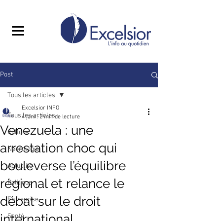
Post
Tous les articles
Excelsior INFO
Tous les articles
4 janv.
2 min de lecture
Venezuela : une
Culture
arrestation choc qui
Nécrologie
bouleverse l’équilibre
Actualité
régional et relance le
Politique
débat sur le droit
Entreprise
international ‎
Santé