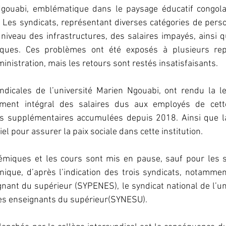
Ngouabi, emblématique dans le paysage éducatif congolai
 Les syndicats, représentant diverses catégories de perso
 niveau des infrastructures, des salaires impayés, ainsi 
ques. Ces problèmes ont été exposés à plusieurs rep
inistration, mais les retours sont restés insatisfaisants.
ndicales de l’université Marien Ngouabi, ont rendu la le
ent intégral des salaires dus aux employés de cette 
s supplémentaires accumulées depuis 2018. Ainsi que la
el pour assurer la paix sociale dans cette institution.  
démiques et les cours sont mis en pause, sauf pour les 
ique, d’après l’indication des trois syndicats, notammen
ant du supérieur (SYPENES), le syndicat national de l’un
des enseignants du supérieur(SYNESU).