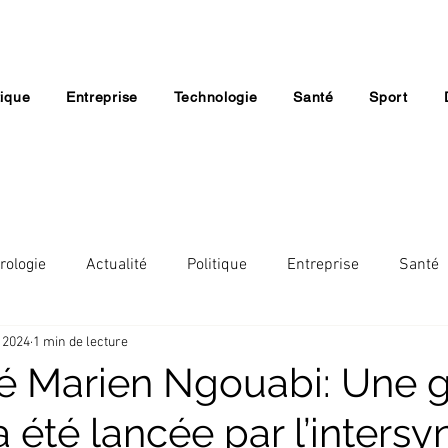
tique
Entreprise
Technologie
Santé
Sport
rologie
Actualité
Politique
Entreprise
Santé
. 2024
1 min de lecture
Lifestyle
Economie
Société
Religion
té Marien Ngouabi: Une 
 a été lancée par l’intersy