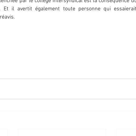
clenchée par le collège intersyndical est la conséquence du
Et il avertit également toute personne qui essaierait 
réavis.