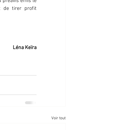
 préavis émis le 
de tirer profit 
Léna Keïra
Voir tout