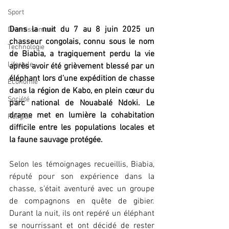
Sport
Dans la nuit du 7 au 8 juin 2025 un 
Divertissement
chasseur congolais, connu sous le nom 
Technologie
de Biabia, a tragiquement perdu la vie 
Lifestyle
après avoir été grièvement blessé par un 
éléphant lors d’une expédition de chasse 
Economie
dans la région de Kabo, en plein cœur du 
Société
parc national de Nouabalé Ndoki. Le 
drame met en lumière la cohabitation 
Religion
difficile entre les populations locales et 
la faune sauvage protégée.
Selon les témoignages recueillis, Biabia, 
réputé pour son expérience dans la 
chasse, s’était aventuré avec un groupe 
de compagnons en quête de gibier. 
Durant la nuit, ils ont repéré un éléphant 
se nourrissant et ont décidé de rester 