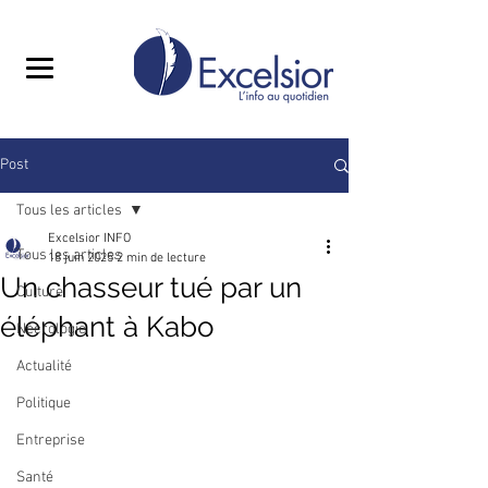
Post
Tous les articles
Excelsior INFO
Tous les articles
18 juin 2025
2 min de lecture
Un chasseur tué par un
Culture
éléphant à Kabo
Nécrologie
Actualité
Politique
Entreprise
Santé