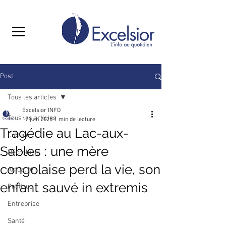
Post
Tous les articles
Excelsior INFO
Tous les articles
17 juin 2025
1 min de lecture
Tragédie au Lac-aux-
Culture
Sables : une mère
Nécrologie
congolaise perd la vie, son
Actualité
enfant sauvé in extremis
Politique
Entreprise
Santé