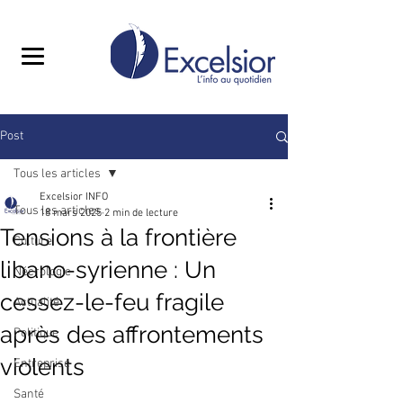
Post
Tous les articles
Excelsior INFO
Tous les articles
18 mars 2025
2 min de lecture
Tensions à la frontière
Culture
libano-syrienne : Un
Nécrologie
cessez-le-feu fragile
Actualité
après des affrontements
Politique
violents
Entreprise
Santé