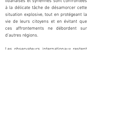
libanaises et syriennes sont confrontées 
à la délicate tâche de désamorcer cette 
situation explosive, tout en protégeant la 
vie de leurs citoyens et en évitant que 
ces affrontements ne débordent sur 
d'autres régions.
Les observateurs internationaux restent 
attentifs à l'évolution de la situation, 
redoutant que ces tensions ne viennent 
perturber davantage la fragile stabilité du 
Liban et compliquer les relations 
diplomatiques dans un Moyen-Orient 
déjà en proie à des crises multiples.