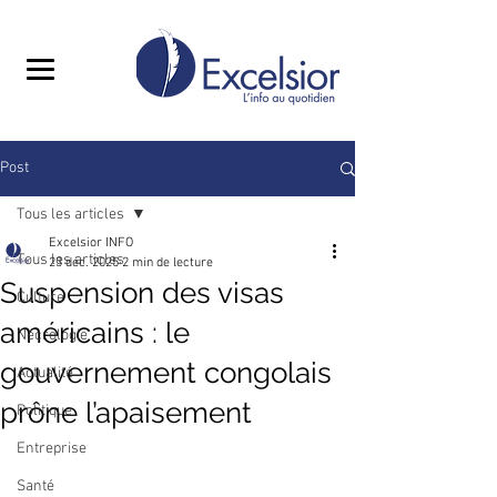
Post
Tous les articles
Excelsior INFO
Tous les articles
23 déc. 2025
2 min de lecture
Suspension des visas
Culture
américains : le
Nécrologie
gouvernement congolais
Actualité
prône l’apaisement
Politique
Entreprise
Santé