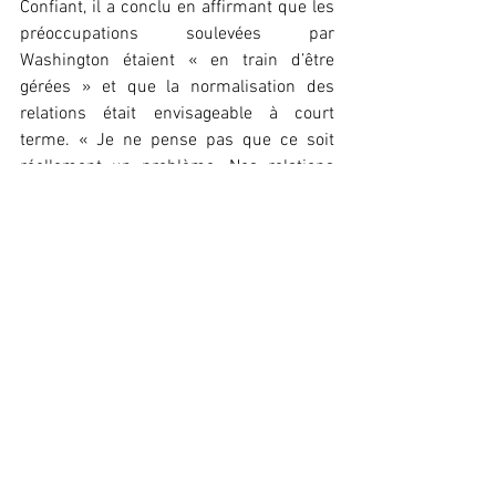
Confiant, il a conclu en affirmant que les 
préoccupations soulevées par 
Washington étaient « en train d’être 
gérées » et que la normalisation des 
relations était envisageable à court 
terme. « Je ne pense pas que ce soit 
réellement un problème. Nos relations 
redeviendront normales », a-t-il rassuré.
Léna Keïra 
Politique