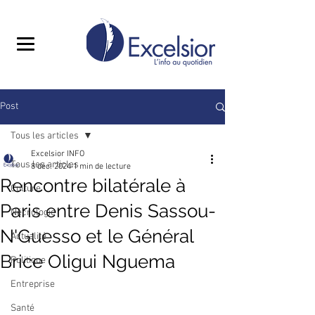
Post
Tous les articles
Excelsior INFO
Tous les articles
8 déc. 2024
1 min de lecture
Rencontre bilatérale à
Culture
Paris entre Denis Sassou-
Nécrologie
N'Guesso et le Général
Actualité
Brice Oligui Nguema
Politique
Entreprise
Santé