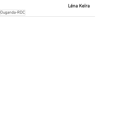
Léna Keïra
Ouganda-RDC
Voir tout
Posts récents