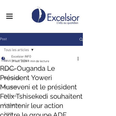
Post
Tous les articles
Excelsior INFO
Tous les articles
31 oct. 2024
1 min de lecture
RDC-Ouganda Le
Culture
Président Yoweri
Nécrologie
Museveni et le président
Actualité
Felix Tshisekedi souhaitent
Politique
maintenir leur action
Entreprise
contre le groupe ADF.
Santé