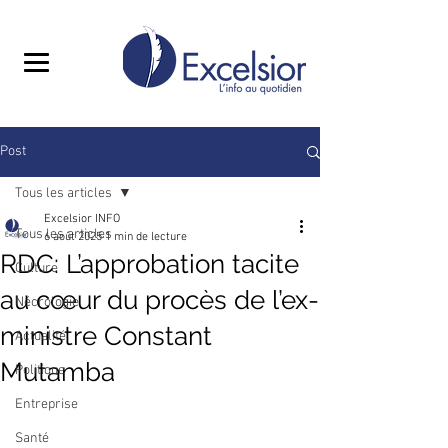
Post
Tous les articles
Excelsior INFO
Tous les articles
6 août 2025
1 min de lecture
RDC: L’approbation tacite
Culture
au cœur du procès de l’ex-
Nécrologie
ministre Constant
Actualité
Mutamba
Politique
Entreprise
Santé