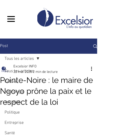
Post
Tous les articles
Excelsior INFO
Tous les articles
22 mai 2025
2 min de lecture
Pointe-Noire : le maire de
Culture
Ngoyo prône la paix et le
Nécrologie
respect de la loi
Actualité
Politique
Entreprise
Santé