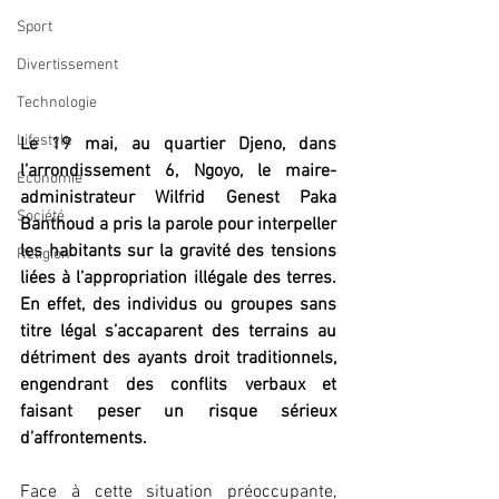
Sport
Divertissement
Technologie
Lifestyle
Le 19 mai, au quartier Djeno, dans 
l’arrondissement 6, Ngoyo, le maire-
Economie
administrateur Wilfrid Genest Paka 
Société
Banthoud a pris la parole pour interpeller 
les habitants sur la gravité des tensions 
Religion
liées à l’appropriation illégale des terres. 
En effet, des individus ou groupes sans 
titre légal s’accaparent des terrains au 
détriment des ayants droit traditionnels, 
engendrant des conflits verbaux et 
faisant peser un risque sérieux 
d’affrontements.
Face à cette situation préoccupante, 