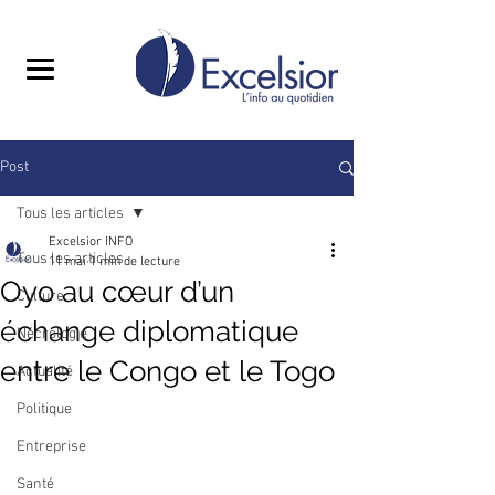
Post
Tous les articles
Excelsior INFO
Tous les articles
11 mai
1 min de lecture
Oyo au cœur d’un
Culture
échange diplomatique
Nécrologie
entre le Congo et le Togo
Actualité
Politique
Entreprise
Santé