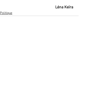
Léna Keïra 
Politique
Voir tout
Posts récents