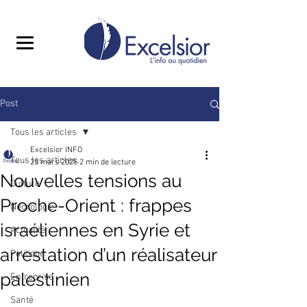
Post
Tous les articles
Excelsior INFO
Tous les articles
25 mars 2025
2 min de lecture
Nouvelles tensions au
Culture
Proche-Orient : frappes
Nécrologie
israéliennes en Syrie et
Actualité
arrestation d’un réalisateur
Politique
palestinien
Entreprise
Santé