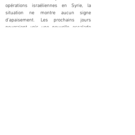
opérations israéliennes en Syrie, la 
situation ne montre aucun signe 
d’apaisement. Les prochains jours 
pourraient voir une nouvelle escalade 
des violences dans la région.
Léna Keïra 
Voir tout
Posts récents