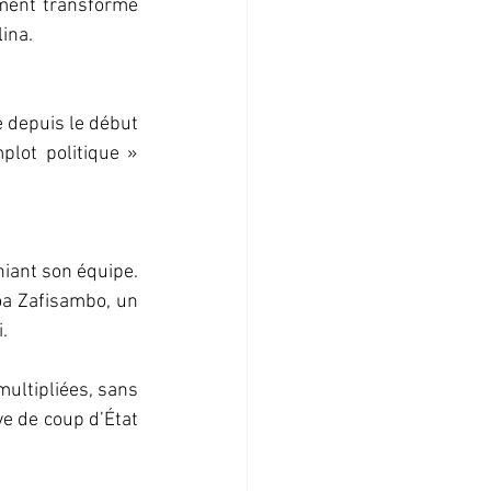
ment transformé 
lina.
 depuis le début 
lot politique » 
iant son équipe. 
oa Zafisambo, un 
.
ultipliées, sans 
e de coup d’État 