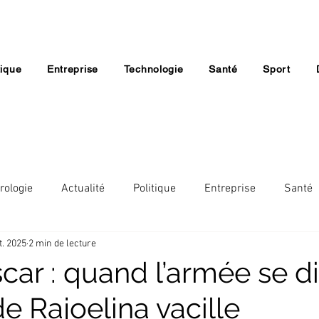
tique
Entreprise
Technologie
Santé
Sport
rologie
Actualité
Politique
Entreprise
Santé
t. 2025
2 min de lecture
Lifestyle
Economie
Société
Religion
ar : quand l’armée se div
e Rajoelina vacille