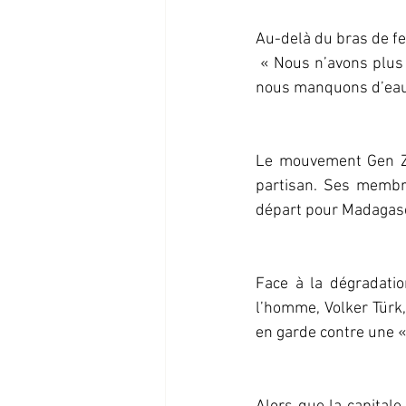
Au-delà du bras de fer
 « Nous n’avons plus confiance en personne. Nos dirigeants vivent dans le confort pendant que 
nous manquons d’eau e
Le mouvement Gen Z,
partisan. Ses membre
départ pour Madagasc
Face à la dégradatio
l’homme, Volker Türk, 
en garde contre une « 