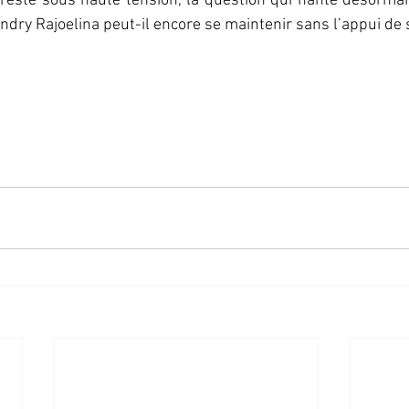
 reste sous haute tension, la question qui hante désormais
’Andry Rajoelina peut-il encore se maintenir sans l’appui de