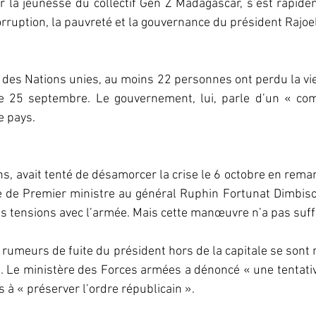
 la jeunesse du collectif Gen Z Madagascar, s’est rapide
orruption, la pauvreté et la gouvernance du président Rajoe
 des Nations unies, au moins 22 personnes ont perdu la vie
e 25 septembre. Le gouvernement, lui, parle d’un « comp
e pays.
ns, avait tenté de désamorcer la crise le 6 octobre en reman
ste de Premier ministre au général Ruphin Fortunat Dimbis
es tensions avec l’armée. Mais cette manœuvre n’a pas suffi
 rumeurs de fuite du président hors de la capitale se sont m
le. Le ministère des Forces armées a dénoncé « une tentativ
s à « préserver l’ordre républicain ».