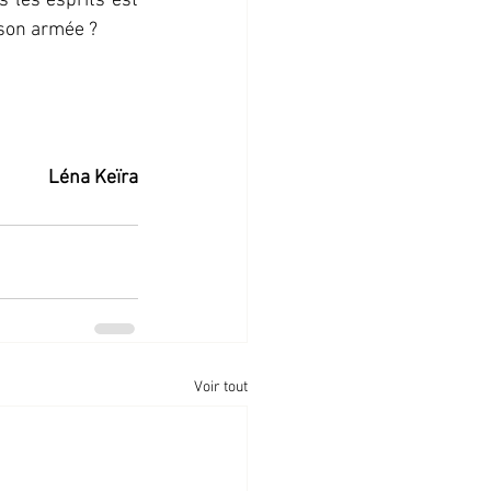
 les esprits est 
 son armée ?
Léna Keïra
Voir tout