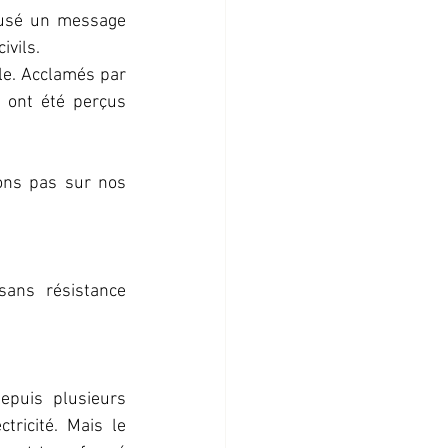
fusé un message 
ivils.
le. Acclamés par 
ont été perçus 
ons pas sur nos 
ans résistance 
epuis plusieurs 
tricité. Mais le 