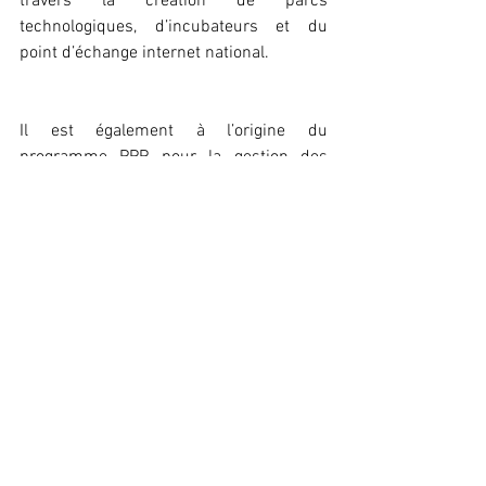
travers la création de parcs 
technologiques, d’incubateurs et du 
point d’échange internet national.
Il est également à l’origine du 
programme PPP pour la gestion des 
réseaux optiques, de l’harmonisation des 
textes réglementaires et du plan national 
de très haut débit, autant d’initiatives qui 
témoignent de sa volonté d’inscrire le 
Congo dans la modernité numérique.
En se lançant dans cette course 
continentale, Luc Missidimbazi-Banzouzi 
incarne la volonté du Congo de participer 
activement à la construction d’une 
Afrique numérique souveraine, où la 