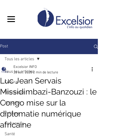
Post
Tous les articles
Excelsior INFO
Tous les articles
26 oct. 2025
2 min de lecture
Luc Jean Servais
Culture
Missidimbazi-Banzouzi : le
Nécrologie
Congo mise sur la
Actualité
diplomatie numérique
Politique
africaine
Entreprise
Santé