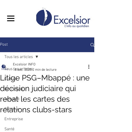
Post
Tous les articles
Excelsior INFO
Tous les articles
16 déc. 2025
2 min de lecture
Litige PSG–Mbappé : une
Culture
décision judiciaire qui
Nécrologie
rebat les cartes des
Actualité
relations clubs-stars
Politique
Entreprise
Santé