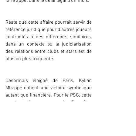
faire appel dans le délai légal d’un mois.
Reste que cette affaire pourrait servir de 
référence juridique pour d’autres joueurs 
confrontés à des différends similaires, 
dans un contexte où la judiciarisation 
des relations entre clubs et stars est de 
plus en plus fréquente.
Désormais éloigné de Paris, Kylian 
Mbappé obtient une victoire symbolique 
autant que financière. Pour le PSG, cette 
condamnation marque la fin d’un 
chapitre tendu de son histoire récente et 
pose, une fois encore, la question de la 
gestion contractuelle des superstars 
dans le football contemporain.