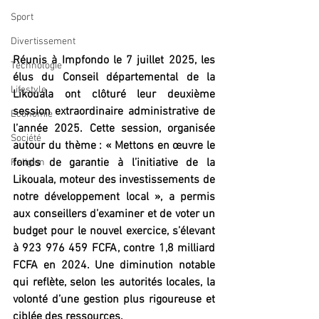
Sport
Divertissement
Réunis à Impfondo le 7 juillet 2025, les 
Technologie
élus du Conseil départemental de la 
Lifestyle
Likouala ont clôturé leur deuxième 
session extraordinaire administrative de 
Economie
l’année 2025. Cette session, organisée 
Société
autour du thème : « Mettons en œuvre le 
fonds de garantie à l’initiative de la 
Religion
Likouala, moteur des investissements de 
notre développement local », a permis 
aux conseillers d’examiner et de voter un 
budget pour le nouvel exercice, s’élevant 
à 923 976 459 FCFA, contre 1,8 milliard 
FCFA en 2024. Une diminution notable 
qui reflète, selon les autorités locales, la 
volonté d’une gestion plus rigoureuse et 
ciblée des ressources.