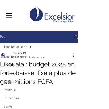
Post
Tous les articles
Excelsior INFO
Tous les articles
9 juil. 2025
2 min de lecture
Likouala : budget 2025 en
Culture
forte baisse, fixé à plus de
Nécrologie
900 millions FCFA
Actualité
Politique
Entreprise
Santé