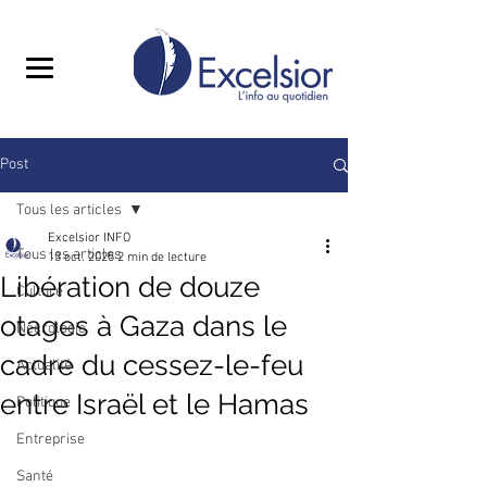
Post
Tous les articles
Excelsior INFO
Tous les articles
13 oct. 2025
2 min de lecture
Libération de douze
Culture
otages à Gaza dans le
Nécrologie
cadre du cessez-le-feu
Actualité
entre Israël et le Hamas
Politique
Entreprise
Santé