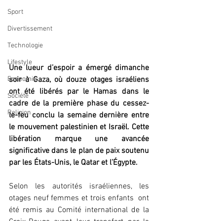
Sport
Divertissement
Technologie
Lifestyle
Une lueur d’espoir a émergé dimanche 
soir à Gaza, où douze otages israéliens 
Economie
ont été libérés par le Hamas dans le 
Société
cadre de la première phase du cessez-
Religion
le-feu conclu la semaine dernière entre 
le mouvement palestinien et Israël. Cette 
libération marque une avancée 
significative dans le plan de paix soutenu 
par les États-Unis, le Qatar et l’Égypte.
Selon les autorités israéliennes, les 
otages neuf femmes et trois enfants  ont 
été remis au Comité international de la 