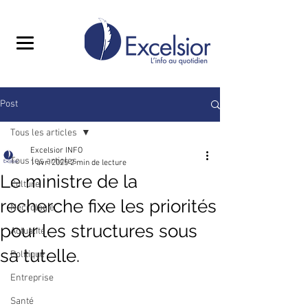
Post
Tous les articles
Excelsior INFO
Tous les articles
1 avr. 2025
2 min de lecture
Le ministre de la
Culture
recherche fixe les priorités
Nécrologie
pour les structures sous
Actualité
sa tutelle.
Politique
Entreprise
Santé