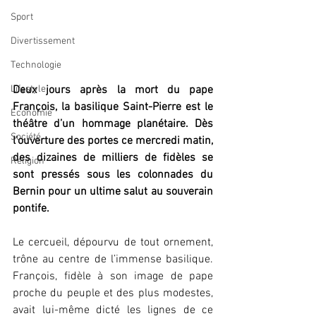
Sport
Divertissement
Technologie
Deux jours après la mort du pape 
Lifestyle
François, la basilique Saint-Pierre est le 
Economie
théâtre d’un hommage planétaire. Dès 
Société
l’ouverture des portes ce mercredi matin, 
des dizaines de milliers de fidèles se 
Religion
sont pressés sous les colonnades du 
Bernin pour un ultime salut au souverain 
pontife.
Le cercueil, dépourvu de tout ornement, 
trône au centre de l’immense basilique. 
François, fidèle à son image de pape 
proche du peuple et des plus modestes, 
avait lui-même dicté les lignes de ce 