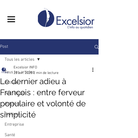
Post
Tous les articles
Excelsior INFO
Tous les articles
23 avr. 2025
2 min de lecture
Le dernier adieu à
Culture
François : entre ferveur
Nécrologie
populaire et volonté de
Actualité
simplicité
Politique
Entreprise
Santé