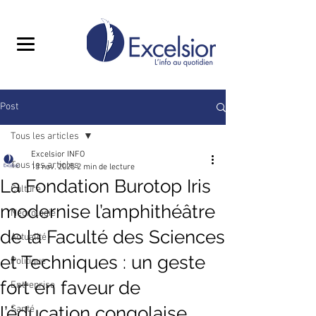
Post
Tous les articles
Excelsior INFO
Tous les articles
13 nov. 2025
2 min de lecture
La Fondation Burotop Iris
Culture
modernise l’amphithéâtre
Nécrologie
de la Faculté des Sciences
Actualité
et Techniques : un geste
Politique
fort en faveur de
Entreprise
l’éducation congolaise
Santé