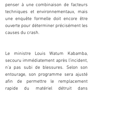
penser à une combinaison de facteurs 
techniques et environnementaux, mais 
une enquête formelle doit encore être 
ouverte pour déterminer précisément les 
causes du crash.
Le ministre Louis Watum Kabamba, 
secouru immédiatement après l’incident, 
n’a pas subi de blessures. Selon son 
entourage, son programme sera ajusté 
afin de permettre le remplacement 
rapide du matériel détruit dans 
l’incendie, mais la mission dans le 
Lualaba et le Haut-Katanga devrait se 
poursuivre.