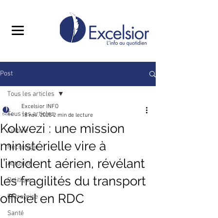
Post
Tous les articles
Excelsior INFO
Tous les articles
18 nov. 2025
2 min de lecture
Kolwezi : une mission
Culture
ministérielle vire à
Nécrologie
l’incident aérien, révélant
Actualité
les fragilités du transport
Politique
officiel en RDC
Entreprise
Santé