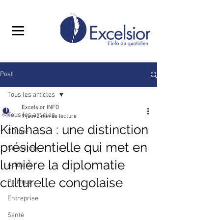
Post
Tous les articles
Excelsior INFO
Tous les articles
9 juin
2 min de lecture
Kinshasa : une distinction
Culture
présidentielle qui met en
Nécrologie
lumière la diplomatie
Actualité
culturelle congolaise
Politique
Entreprise
Santé