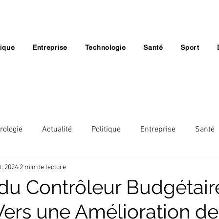
tique
Entreprise
Technologie
Santé
Sport
rologie
Actualité
Politique
Entreprise
Santé
t. 2024
2 min de lecture
Lifestyle
Economie
Société
Religion
du Contrôleur Budgétair
Vers une Amélioration de