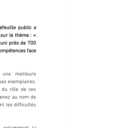
euille public a 
sur le thème : « 
uni près de 700 
compétences face 
 une meilleure 
es exemplaires. 
 du rôle de ces 
venez au nom de 
 les difficultés 