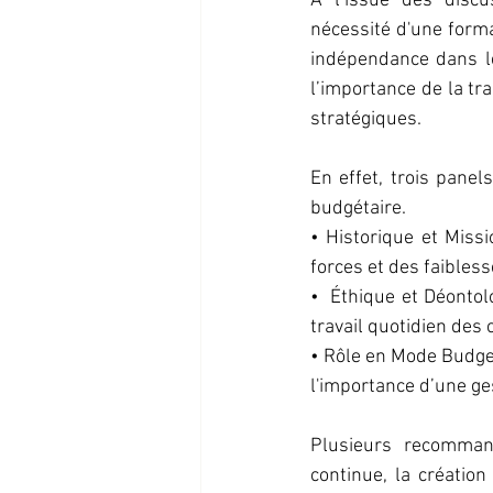
À l’issue des discu
nécessité d'une forma
indépendance dans le
l’importance de la tr
stratégiques.
En effet, trois panel
budgétaire.
• Historique et Miss
forces et des faibles
•  Éthique et Déontol
travail quotidien des 
• Rôle en Mode Budge
l'importance d’une ges
Plusieurs recomman
continue, la créatio