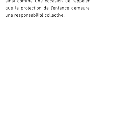
ainsi comme une occasion de rappeler 
que la protection de l’enfance demeure 
une responsabilité collective.
Léna Keïra 
Société
Voir tout
Posts récents