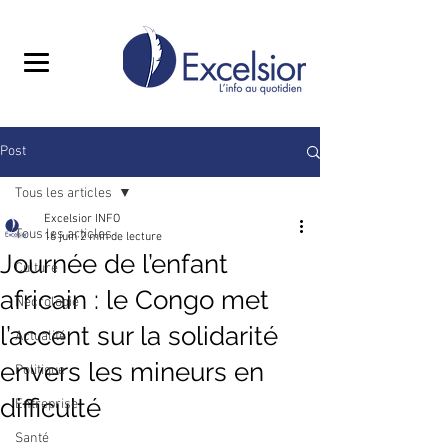
Post
Tous les articles
Excelsior INFO
Tous les articles
16 juin
2 min de lecture
Journée de l’enfant
Culture
africain : le Congo met
Nécrologie
l’accent sur la solidarité
Actualité
envers les mineurs en
Politique
difficulté
Entreprise
Santé