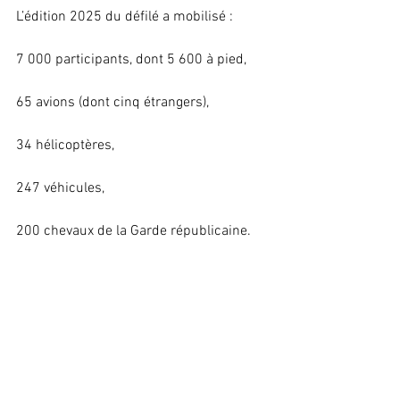
L’édition 2025 du défilé a mobilisé :
7 000 participants, dont 5 600 à pied,
65 avions (dont cinq étrangers),
34 hélicoptères,
247 véhicules,
200 chevaux de la Garde républicaine.
Ce rendez-vous militaire a ainsi confirmé 
la volonté de la France d'afficher une 
posture crédible, autonome et solidaire, 
dans un contexte géopolitique de plus en 
plus tendu.