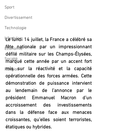
Sport
Divertissement
Technologie
Lifestyle
Le lundi 14 juillet, la France a célébré sa 
fête nationale par un impressionnant 
Economie
défilé militaire sur les Champs-Élysées, 
Société
marqué cette année par un accent fort 
mis sur la réactivité et la capacité 
Religion
opérationnelle des forces armées. Cette 
démonstration de puissance intervient 
au lendemain de l’annonce par le 
président Emmanuel Macron d’un 
accroissement des investissements 
dans la défense face aux menaces 
croissantes, qu’elles soient terroristes, 
étatiques ou hybrides.