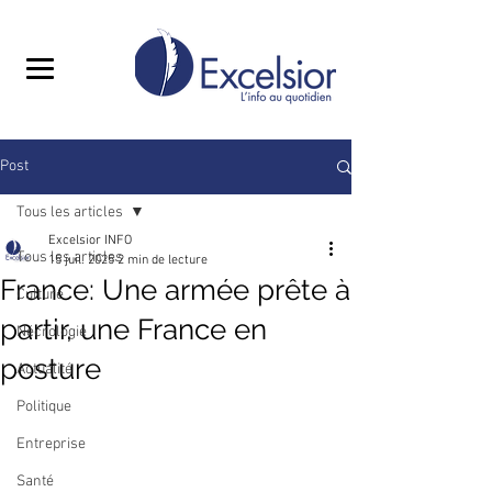
Post
Tous les articles
Excelsior INFO
Tous les articles
15 juil. 2025
2 min de lecture
France: Une armée prête à
Culture
partir, une France en
Nécrologie
posture
Actualité
Politique
Entreprise
Santé