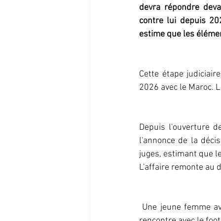
devra répondre deva
contre lui depuis 202
estime que les élément
Cette étape judiciair
2026 avec le Maroc. La
Depuis l'ouverture d
l'annonce de la décis
juges, estimant que le
L'affaire remonte au 
 Une jeune femme avait alors signalé aux autorités des faits qu'elle qualifie de viol après une 
rencontre avec le foot