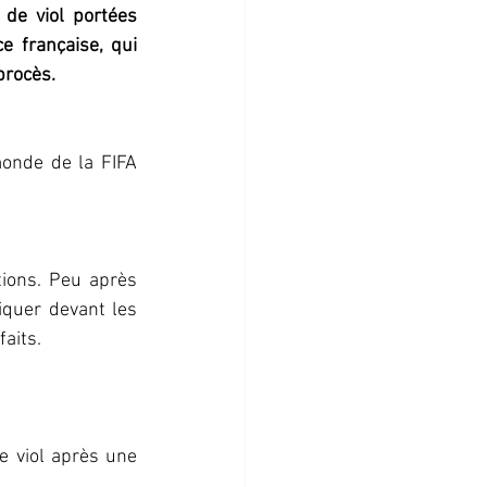
de viol portées 
e française, qui 
procès.
monde de la FIFA 
ions. Peu après 
iquer devant les 
faits.