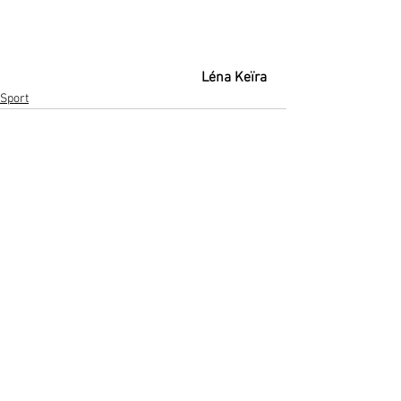
Léna Keïra 
Sport
Voir tout
Posts récents