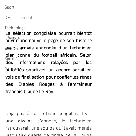
Sport
Divertissement
Technologie
La sélection congolaise pourrait bientôt 
Lifestyle
ouvrir une nouvelle page de son histoire 
avec l’arrivée annoncée d’un technicien 
Economie
bien connu du football africain. Selon 
Société
des informations relayées par les 
Religion
autorités sportives, un accord serait en 
voie de finalisation pour confier les rênes 
des Diables Rouges à l’entraîneur 
français Claude Le Roy.
Déjà passé sur le banc congolais il y a 
une dizaine d’années, le technicien 
retrouverait une équipe qu’il avait menée 
jusqu’aux quarts de finale de la Coupe 