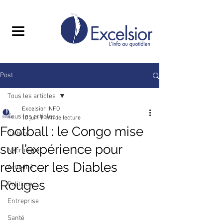
Post
Tous les articles
Excelsior INFO
Tous les articles
10 juin
1 min de lecture
Football : le Congo mise
Culture
sur l’expérience pour
Nécrologie
relancer les Diables
Actualité
Rouges
Politique
Entreprise
Santé