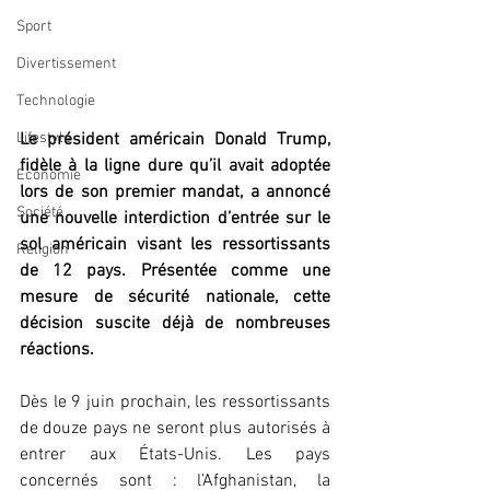
Sport
Divertissement
Technologie
Le président américain Donald Trump, 
Lifestyle
fidèle à la ligne dure qu’il avait adoptée 
Economie
lors de son premier mandat, a annoncé 
Société
une nouvelle interdiction d’entrée sur le 
sol américain visant les ressortissants 
Religion
de 12 pays. Présentée comme une 
mesure de sécurité nationale, cette 
décision suscite déjà de nombreuses 
réactions.
Dès le 9 juin prochain, les ressortissants 
de douze pays ne seront plus autorisés à 
entrer aux États-Unis. Les pays 
concernés sont : l’Afghanistan, la 