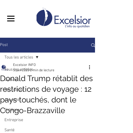
Post
Tous les articles
Excelsior INFO
Tous les articles
5 juin 2025
2 min de lecture
Donald Trump rétablit des
Culture
restrictions de voyage : 12
Nécrologie
pays touchés, dont le
Actualité
Congo-Brazzaville
Politique
Entreprise
Santé