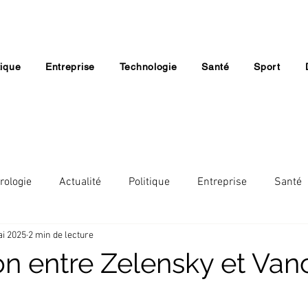
tique
Entreprise
Technologie
Santé
Sport
rologie
Actualité
Politique
Entreprise
Santé
i 2025
2 min de lecture
Lifestyle
Economie
Société
Religion
on entre Zelensky et Van