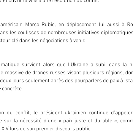
 et ouvrir la voie à une résolution du conflit.
 américain Marco Rubio, en déplacement lui aussi à Rom
ans les coulisses de nombreuses initiatives diplomatiques
eur clé dans les négociations à venir.
matique survient alors que l’Ukraine a subi, dans la n
 massive de drones russes visant plusieurs régions, dont
t deux jours seulement après des pourparlers de paix à Istan
 concrète.
ion du conflit, le président ukrainien continue d’appele
te sur la nécessité d’une « paix juste et durable », comm
 XIV lors de son premier discours public.