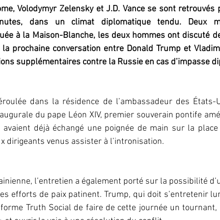
me, Volodymyr Zelensky et J.D. Vance se sont retrouvés 
inutes, dans un climat diplomatique tendu. Deux m
uée à la Maison-Blanche, les deux hommes ont discuté de l
de la prochaine conversation entre Donald Trump et Vladim
tions supplémentaires contre la Russie en cas d’impasse d
éroulée dans la résidence de l’ambassadeur des États-Uni
augurale du pape Léon XIV, premier souverain pontife amér
e avaient déjà échangé une poignée de main sur la place S
dirigeants venus assister à l’intronisation.
nienne, l’entretien a également porté sur la possibilité d’u
s efforts de paix patinent. Trump, qui doit s’entretenir lun
forme Truth Social de faire de cette journée un tournant,