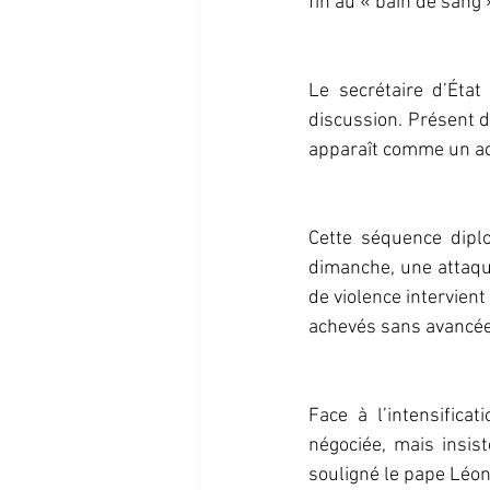
fin au « bain de sang »
Le secrétaire d’État
discussion. Présent d
apparaît comme un act
Cette séquence diplo
dimanche, une attaque
de violence intervien
achevés sans avancée
Face à l’intensificat
négociée, mais insis
souligné le pape Léon