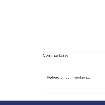
Commentaires
Rédigez un commentaire...
Est de la RDC : une
nouvelle attaque des ADF
fait au moins 18 morts en