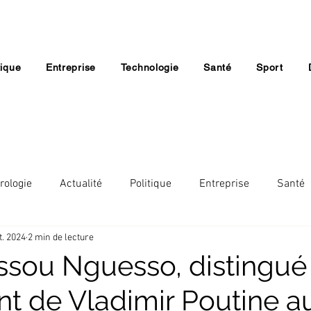
tique
Entreprise
Technologie
Santé
Sport
rologie
Actualité
Politique
Entreprise
Santé
t. 2024
2 min de lecture
Lifestyle
Economie
Société
Religion
ssou Nguesso, distingué
nt de Vladimir Poutine a