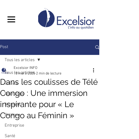
Post
Tous les articles
Excelsior INFO
Tous les articles
15 mars 2025
2 min de lecture
Dans les coulisses de Télé
Culture
Congo : Une immersion
Nécrologie
inspirante pour « Le
Actualité
Congo au Féminin »
Politique
Entreprise
Santé