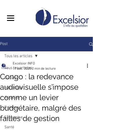
Post
Tous les articles
Excelsior INFO
Tous les articles
17 déc. 2025
2 min de lecture
Congo : la redevance
Culture
audiovisuelle s’impose
Nécrologie
comme un levier
Actualité
budgétaire, malgré des
Politique
failles de gestion
Entreprise
Santé