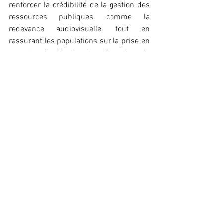
renforcer la crédibilité de la gestion des 
ressources publiques, comme la 
redevance audiovisuelle, tout en 
rassurant les populations sur la prise en 
compte équilibrée des besoins de 
développement à l’échelle nationale.
Léna Keïra
Voir tout
Posts récents