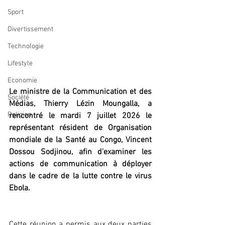
Sport
Divertissement
Technologie
Lifestyle
Economie
Le ministre de la Communication et des 
Société
Médias, Thierry Lézin Moungalla, a 
Religion
rencontré le mardi 7 juillet 2026 le 
représentant résident de Organisation 
mondiale de la Santé au Congo, Vincent 
Dossou Sodjinou, afin d'examiner les 
actions de communication à déployer 
dans le cadre de la lutte contre le virus 
Ebola.
Cette réunion a permis aux deux parties 