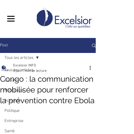
Post
Tous les articles
Excelsior INFO
Tous les articles
8 juil.
1 min de lecture
Congo : la communication
Culture
mobilisée pour renforcer
Nécrologie
la prévention contre Ebola
Actualité
Politique
Entreprise
Santé