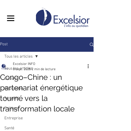
Post
Tous les articles
Excelsior INFO
Tous les articles
8 sept. 2025
2 min de lecture
Congo–Chine : un
Culture
partenariat énergétique
Nécrologie
tourné vers la
Actualité
transformation locale
Politique
Entreprise
Santé