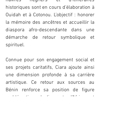
navires négriers et d’itinéraires 
historiques sont en cours d’élaboration à 
Ouidah et à Cotonou. L’objectif : honorer 
la mémoire des ancêtres et accueillir la 
diaspora afro-descendante dans une 
démarche de retour symbolique et 
spirituel.
Connue pour son engagement social et 
ses projets caritatifs, Ciara ajoute ainsi 
une dimension profonde à sa carrière 
artistique. Ce retour aux sources au 
Bénin renforce sa position de figure 
emblématique du lien entre l’Afrique et 
sa diaspora. Sa citoyenneté béninoise 
envoie un message fort : il est possible 
de guérir les plaies du passé en 
construisant des ponts entre les 
peuples.