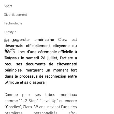
Sport
Divertissement
Technologie
Lifestyle
La superstar américaine Ciara est 
Economie
désormais officiellement citoyenne du 
Société
Bénin. Lors d’une cérémonie officielle à 
Cotonou le samedi 26 juillet, l’artiste a 
Religion
reçu ses documents de citoyenneté 
béninoise, marquant un moment fort 
dans le processus de reconnexion entre 
l’Afrique et sa diaspora.
Connue pour ses tubes mondiaux 
comme “1, 2 Step”, “Level Up” ou encore 
“Goodies”, Ciara, 39 ans, devient l’une des 
premières personnalités afro-