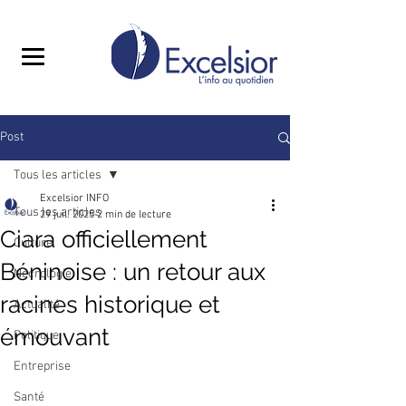
Post
Tous les articles
Excelsior INFO
Tous les articles
29 juil. 2025
2 min de lecture
Ciara officiellement
Culture
Béninoise : un retour aux
Nécrologie
racines historique et
Actualité
émouvant
Politique
Entreprise
Santé