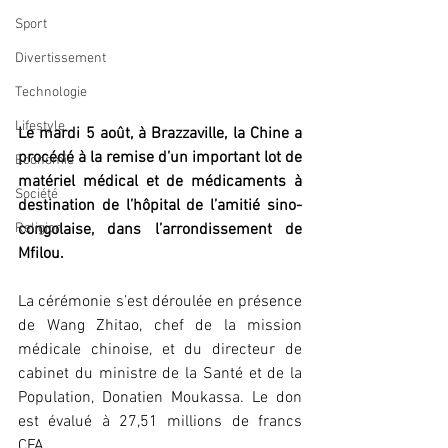
Sport
Divertissement
Technologie
Lifestyle
Le mardi 5 août, à Brazzaville, la Chine a 
procédé à la remise d’un important lot de 
Economie
matériel médical et de médicaments à 
Société
destination de l’hôpital de l’amitié sino-
congolaise, dans l’arrondissement de 
Religion
Mfilou.
La cérémonie s’est déroulée en présence 
de Wang Zhitao, chef de la mission 
médicale chinoise, et du directeur de 
cabinet du ministre de la Santé et de la 
Population, Donatien Moukassa. Le don 
est évalué à 27,51 millions de francs 
CFA.