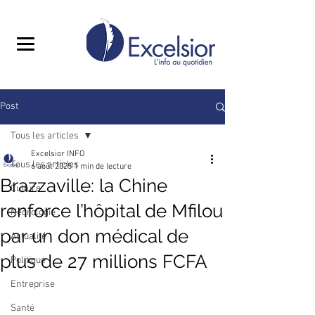
Post
Tous les articles
Excelsior INFO
Tous les articles
6 août 2025
1 min de lecture
Brazzaville: la Chine
Culture
renforce l’hôpital de Mfilou
Nécrologie
par un don médical de
Actualité
plus de 27 millions FCFA
Politique
Entreprise
Santé