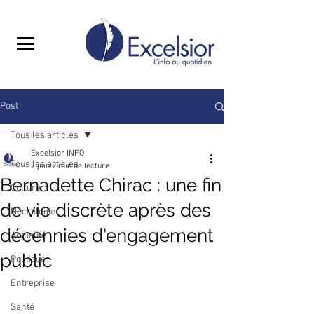
Post
Tous les articles
Excelsior INFO
Tous les articles
7 juin
2 min de lecture
Bernadette Chirac : une fin
Culture
de vie discrète après des
Nécrologie
décennies d'engagement
Actualité
public
Politique
Entreprise
Santé