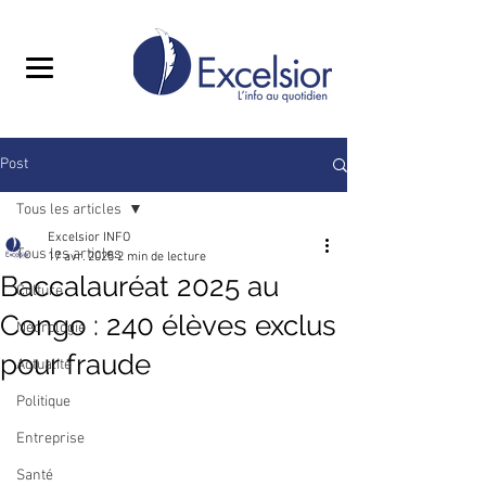
Post
Tous les articles
Excelsior INFO
Tous les articles
17 avr. 2025
2 min de lecture
Baccalauréat 2025 au
Culture
Congo : 240 élèves exclus
Nécrologie
pour fraude
Actualité
Politique
Entreprise
Santé