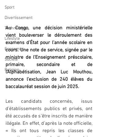
Sport
Divertissement
Au Congo, une décision ministérielle 
Technologie
vient bouleverser le déroulement des 
Lifestyle
examens d’État pour l’année scolaire en 
Economie
cours. Une note de service, signée par le 
ministre de l’Enseignement préscolaire, 
Société
primaire, secondaire et de 
Religion
l’Alphabétisation, Jean Luc Mouthou, 
annonce l’exclusion de 240 élèves du 
baccalauréat session de juin 2025.
Les candidats concernés, issus 
d’établissements publics et privés, ont 
été accusés de s’être inscrits de manière 
illégale. En effet, d’après la note officielle, 
« Ils ont tous repris les classes de 