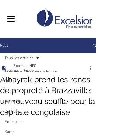
Post
Tous les articles
Excelsior INFO
Tous les articles
24 juin 2025
2 min de lecture
Albayrak prend les rênes
Culture
de propreté à Brazzaville:
Nécrologie
un nouveau souffle pour la
Actualité
capitale congolaise
Politique
Entreprise
Santé