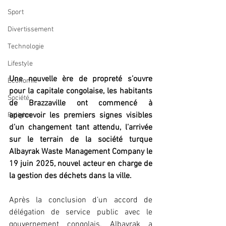
Sport
Divertissement
Technologie
Lifestyle
Une nouvelle ère de propreté s’ouvre 
Economie
pour la capitale congolaise, les habitants 
Société
de Brazzaville ont commencé à 
apercevoir les premiers signes visibles 
Religion
d’un changement tant attendu, l’arrivée 
sur le terrain de la société turque 
Albayrak Waste Management Company le 
19 juin 2025, nouvel acteur en charge de 
la gestion des déchets dans la ville.
Après la conclusion d’un accord de 
délégation de service public avec le 
gouvernement congolais, Albayrak a 