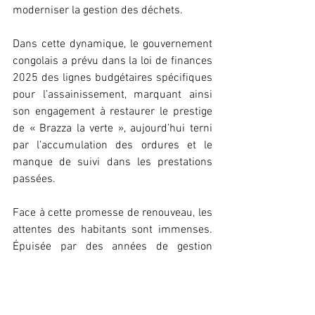
moderniser la gestion des déchets.
Dans cette dynamique, le gouvernement 
congolais a prévu dans la loi de finances 
2025 des lignes budgétaires spécifiques 
pour l’assainissement, marquant ainsi 
son engagement à restaurer le prestige 
de « Brazza la verte », aujourd’hui terni 
par l’accumulation des ordures et le 
manque de suivi dans les prestations 
passées.
Face à cette promesse de renouveau, les 
attentes des habitants sont immenses. 
Épuisée par des années de gestion 
chaotique des déchets, la population 
espère voir enfin émerger un cadre de 
vie plus sain, plus propre et durable. Le 
défi est grand, mais l’espoir renaît avec 