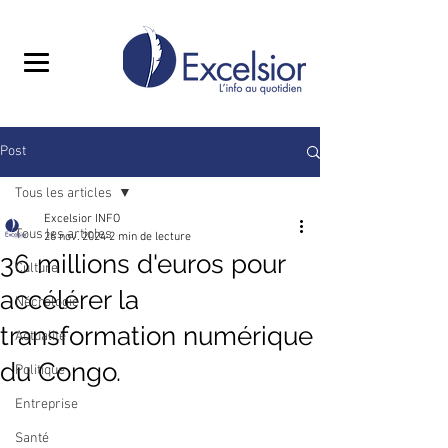
Post
Tous les articles
Excelsior INFO
Tous les articles
26 nov. 2024
2 min de lecture
36 millions d'euros pour
Culture
accélérer la
Nécrologie
transformation numérique
Actualité
du Congo.
Politique
Entreprise
Santé